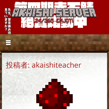
MENU
ホーム
投稿者:
akaishiteacher
入塾規則
フォーラム
よくありそうな質問
ENGLISH