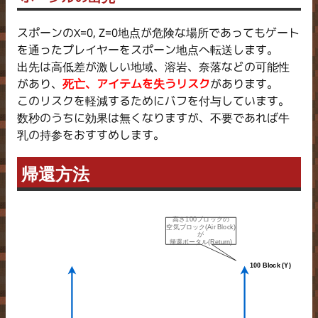
スポーンのX=0, Z=0地点が危険な場所であってもゲート
を通ったプレイヤーをスポーン地点へ転送します。
出先は高低差が激しい地域、溶岩、奈落などの可能性
があり、
死亡、アイテムを失うリスク
があります。
このリスクを軽減するためにバフを付与しています。
数秒のうちに効果は無くなりますが、不要であれば牛
乳の持参をおすすめします。
帰還方法
高さ100ブロックの
空気ブロック(Air Block)
が
帰還ポータル(Return)
100 Block (Y)