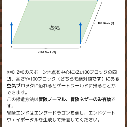
±100 Block (Z)
Spawn
X=0, Z=0
±100 Block (X)
X=0, Z=0のスポーン地点を中心にXZ±100ブロックの四
辺、高さY=100ブロック（どちらも絶対値です）にある
空気ブロック
に触れるとゲートワールドに帰ることが
できます。
この帰還方法は
冒険ノーマル、冒険ネザーのみ有効
で
す。
冒険エンドはエンダードラゴンを倒し、エンドゲート
ウェイポータルを生成して帰還してください。