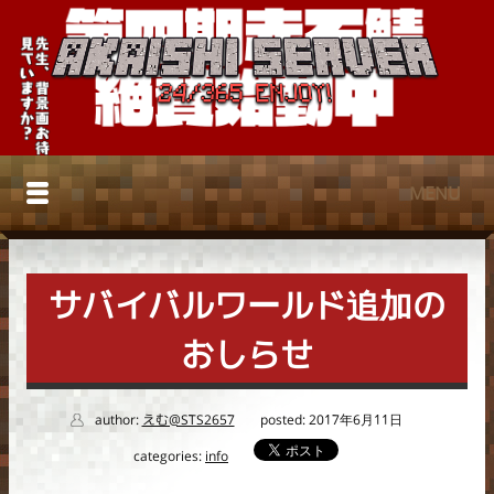
MENU
ホーム
サバイバルワールド追加の
入塾規則
おしらせ
フォーラム
よくありそうな質問
author:
えむ@STS2657
posted: 2017年6月11日
ENGLISH
categories:
info